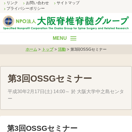
リンク
お問い合わせ
サイトマップ
プライバシーポリシー
ホーム
ホーム
>
トップ
>
活動
>
第3回OSSGセミナー
理事長挨拶
事業内容
第3回OSSGセミナー
組織概要
平成30年2月17日(土) 14:00～ 於 大阪大学中之島センタ
財務諸表
ー
活動
第3回OSSGセミナー