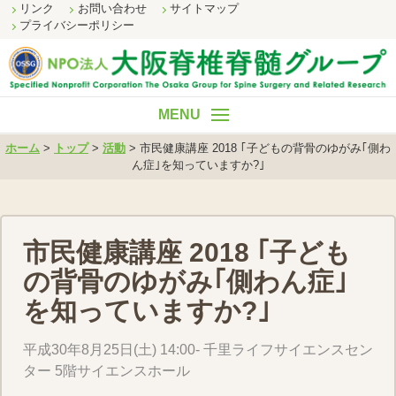
リンク
お問い合わせ
サイトマップ
プライバシーポリシー
ホーム
ホーム
>
トップ
>
活動
>
市民健康講座 2018 ｢子どもの背骨のゆがみ｢側わ
ん症｣を知っていますか?｣
理事長挨拶
事業内容
組織概要
市民健康講座 2018 ｢子ども
の背骨のゆがみ｢側わん症｣
財務諸表
を知っていますか?｣
活動
平成30年8月25日(土) 14:00- 千里ライフサイエンスセン
ター 5階サイエンスホール