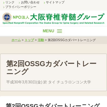
リンク
お問い合わせ
サイトマップ
プライバシーポリシー
ホーム
ホーム
>
トップ
>
活動
>
第2回OSSGカダバートレーニング
理事長挨拶
事業内容
第2回OSSGカダバートレー
組織概要
ニング
財務諸表
平成30年3月30日(金) 於 タイ チュラロンコン大学
活動
第2回OSSGカダバートレーニング